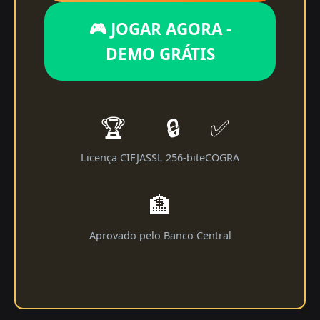
🎮 JOGAR AGORA -
DEMO GRÁTIS
🏆
🔒
✅
Licença CIEJA
SSL 256-bit
eCOGRA
🏦
Aprovado pelo Banco Central