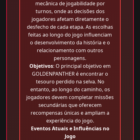
mecânica de jogabilidade por
turnos, onde as decisões dos
jogadores afetam diretamente o
desfecho de cada etapa. As escolhas
feitas ao longo do jogo influenciam
o desenvolvimento da história e o
relacionamento com outros
personagens.
Objetivos
: O principal objetivo em
GOLDENPANTHER é encontrar o
tesouro perdido na selva. No
entanto, ao longo do caminho, os
jogadores devem completar missões
secundárias que oferecem
recompensas únicas e ampliam a
experiência do jogo.
Eventos Atuais e Influências no
Jogo