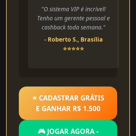
"O sistema VIP é incrível!
Tenho um gerente pessoal e
cashback toda semana."
- Roberto S., Brasília
⭐⭐⭐⭐⭐
⭐ CADASTRAR GRÁTIS
E GANHAR R$ 1.500
🎮 JOGAR AGORA -