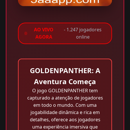
AO VIVO
- 1.247 jogadores
AGORA
online
GOLDENPANTHER: A
Aventura Começa
O jogo GOLDENPANTHER tem
capturado a atenção de jogadores
em todo o mundo. Com uma
jogabilidade dinâmica e rica em
detalhes, oferece aos jogadores
uma experiência imersiva que