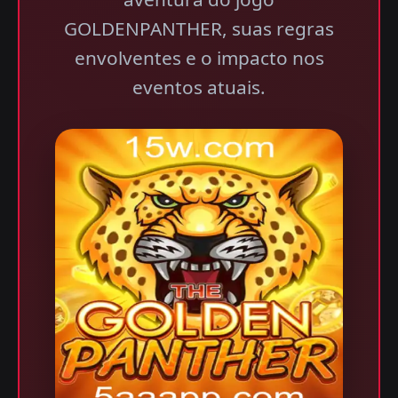
GOLDENPANTHER, suas regras
envolventes e o impacto nos
eventos atuais.