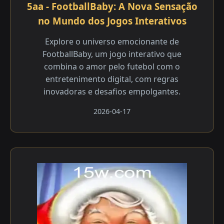
5aa - FootballBaby: A Nova Sensação
no Mundo dos Jogos Interativos
Explore o universo emocionante de
FootballBaby, um jogo interativo que
combina o amor pelo futebol com o
entretenimento digital, com regras
inovadoras e desafios empolgantes.
2026-04-17