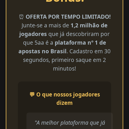
⏰
OFERTA POR TEMPO LIMITADO!
Junte-se a mais de
1,2 milhão de
jogadores
que já descobriram por
que 5aa é a
plataforma nº 1 de
apostas no Brasil
. Cadastro em 30
segundos, primeiro saque em 2
minutos!
💬 O que nossos jogadores
dizem
"A melhor plataforma que já