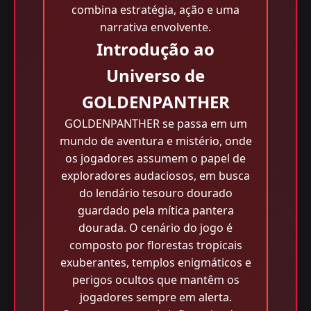
combina estratégia, ação e uma
narrativa envolvente.
Introdução ao
Universo de
GOLDENPANTHER
GOLDENPANTHER se passa em um
mundo de aventura e mistério, onde
os jogadores assumem o papel de
exploradores audaciosos, em busca
do lendário tesouro dourado
guardado pela mítica pantera
dourada. O cenário do jogo é
composto por florestas tropicais
exuberantes, templos enigmáticos e
perigos ocultos que mantêm os
jogadores sempre em alerta.