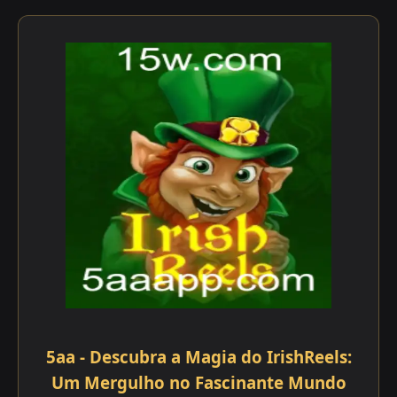
5aa - Descubra a Magia do IrishReels:
Um Mergulho no Fascinante Mundo