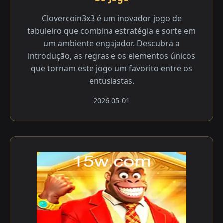
Clovercoin3x3 é um inovador jogo de
tabuleiro que combina estratégia e sorte em
um ambiente engajador. Descubra a
introdução, as regras e os elementos únicos
que tornam este jogo um favorito entre os
entusiastas.
2026-05-01