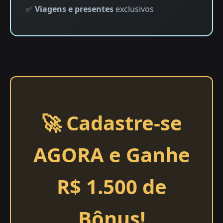
✅
Viagens e presentes
exclusivos
🚀 Cadastre-se
AGORA e Ganhe
R$ 1.500 de
Bônus!