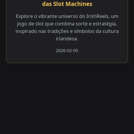
das Slot Machines
Explore o vibrante universo do IrishReels, um
jogo de slot que combina sorte e estratégia,
inspirado nas tradições e símbolos da cultura
irlandesa.
2026-02-05