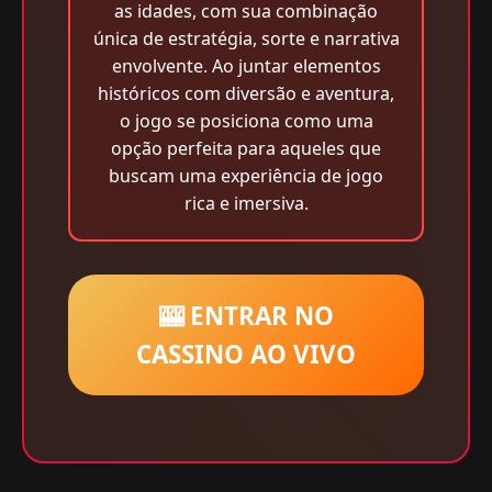
as idades, com sua combinação
única de estratégia, sorte e narrativa
envolvente. Ao juntar elementos
históricos com diversão e aventura,
o jogo se posiciona como uma
opção perfeita para aqueles que
buscam uma experiência de jogo
rica e imersiva.
🎰 ENTRAR NO
CASSINO AO VIVO