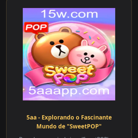
5aa - Explorando o Fascinante
Mundo de "SweetPOP"