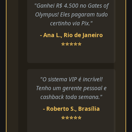
"Ganhei R$ 4.500 no Gates of
Olympus! Eles pagaram tudo
certinho via Pix."
- Ana L., Rio de Janeiro
⭐⭐⭐⭐⭐
"O sistema VIP é incrível!
Tenho um gerente pessoal e
cashback toda semana."
- Roberto S., Brasília
⭐⭐⭐⭐⭐