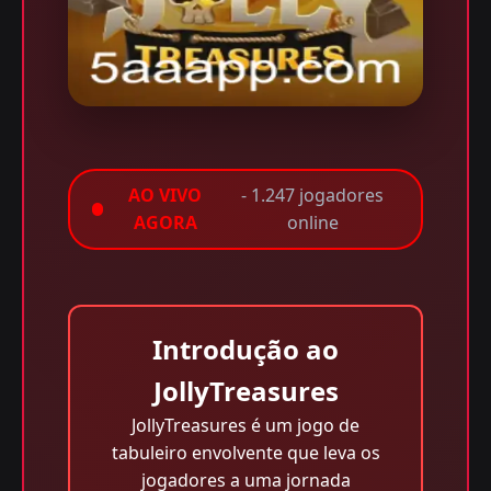
AO VIVO
- 1.247 jogadores
AGORA
online
Introdução ao
JollyTreasures
JollyTreasures é um jogo de
tabuleiro envolvente que leva os
jogadores a uma jornada