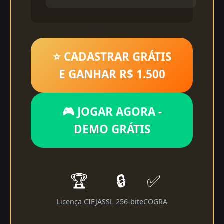
⭐ CADASTRAR GRÁTIS
E GANHAR R$ 1.500
🎮 JOGAR AGORA -
DEMO GRÁTIS
🏆
🔒
✅
Licença CIEJA
SSL 256-bit
eCOGRA