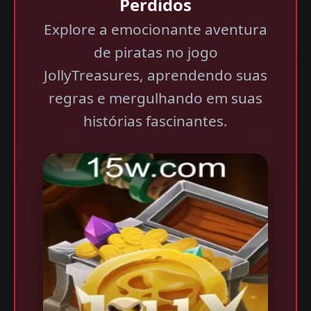
Perdidos
Explore a emocionante aventura
de piratas no jogo
JollyTreasures, aprendendo suas
regras e mergulhando em suas
histórias fascinantes.