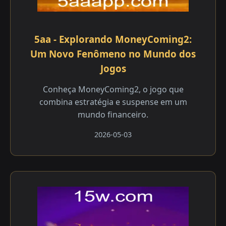
5aa - Explorando MoneyComing2:
Um Novo Fenômeno no Mundo dos
Jogos
Conheça MoneyComing2, o jogo que
combina estratégia e suspense em um
mundo financeiro.
2026-05-03