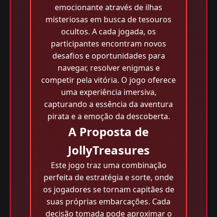
emocionante através de ilhas
misteriosas em busca de tesouros
ocultos. A cada jogada, os
participantes encontram novos
desafios e oportunidades para
navegar, resolver enigmas e
competir pela vitória. O jogo oferece
uma experiência imersiva,
capturando a essência da aventura
pirata e a emoção da descoberta.
A Proposta de
JollyTreasures
Este jogo traz uma combinação
perfeita de estratégia e sorte, onde
os jogadores se tornam capitães de
suas próprias embarcações. Cada
decisão tomada pode aproximar o