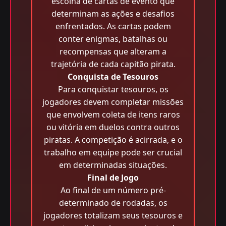
escolha de cartas de evento que
determinam as ações e desafios
enfrentados. As cartas podem
conter enigmas, batalhas ou
recompensas que alteram a
trajetória de cada capitão pirata.
Conquista de Tesouros
Para conquistar tesouros, os
jogadores devem completar missões
que envolvem coleta de itens raros
ou vitória em duelos contra outros
piratas. A competição é acirrada, e o
trabalho em equipe pode ser crucial
em determinadas situações.
Final de Jogo
Ao final de um número pré-
determinado de rodadas, os
jogadores totalizam seus tesouros e