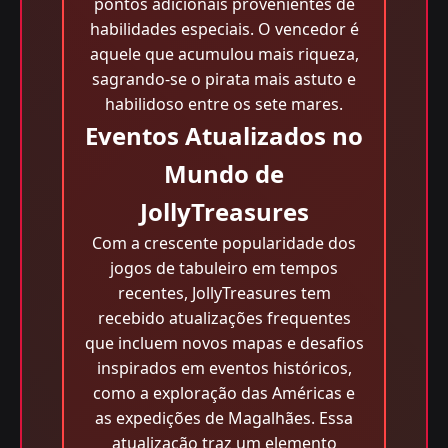
pontos adicionais provenientes de
habilidades especiais. O vencedor é
aquele que acumulou mais riqueza,
sagrando-se o pirata mais astuto e
habilidoso entre os sete mares.
Eventos Atualizados no
Mundo de
JollyTreasures
Com a crescente popularidade dos
jogos de tabuleiro em tempos
recentes, JollyTreasures tem
recebido atualizações frequentes
que incluem novos mapas e desafios
inspirados em eventos históricos,
como a exploração das Américas e
as expedições de Magalhães. Essa
atualização traz um elemento