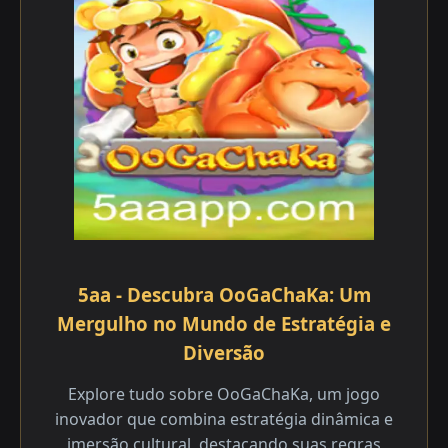
5aa - Descubra OoGaChaKa: Um
Mergulho no Mundo de Estratégia e
Diversão
Explore tudo sobre OoGaChaKa, um jogo
inovador que combina estratégia dinâmica e
imersão cultural, destacando suas regras