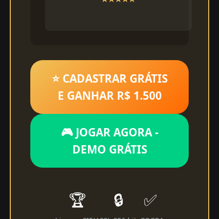
⭐ CADASTRAR GRÁTIS
E GANHAR R$ 1.500
🎮 JOGAR AGORA -
DEMO GRÁTIS
🏆
🔒
✅