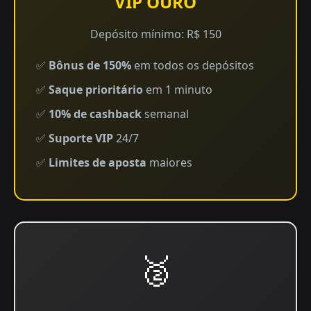
VIP OURO
Depósito mínimo: R$ 150
✅
Bônus de 150%
em todos os depósitos
✅
Saque prioritário
em 1 minuto
✅
10% de cashback
semanal
✅
Suporte VIP
24/7
✅
Limites de aposta
maiores
🥈