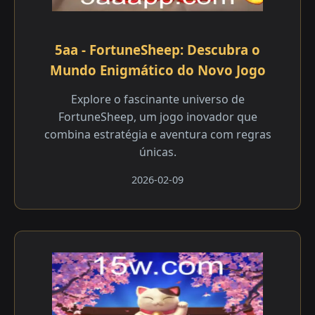
5aa - FortuneSheep: Descubra o
Mundo Enigmático do Novo Jogo
Explore o fascinante universo de
FortuneSheep, um jogo inovador que
combina estratégia e aventura com regras
únicas.
2026-02-09