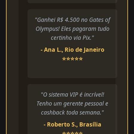
"Ganhei R$ 4.500 no Gates of
Olympus! Eles pagaram tudo
certinho via Pix."
- Ana L., Rio de Janeiro
⭐⭐⭐⭐⭐
"O sistema VIP é incrível!
Tenho um gerente pessoal e
cashback toda semana."
- Roberto S., Brasília
⭐⭐⭐⭐⭐