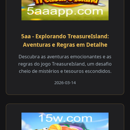
5aa - Explorando TreasureIsland:
Aventuras e Regras em Detalhe
Descubra as aventuras emocionantes e as
regras do jogo TreasureIsland, um desafio
cheio de mistérios e tesouros escondidos.
2026-03-14