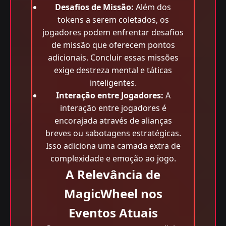
Desafios de Missão:
Além dos
tokens a serem coletados, os
jogadores podem enfrentar desafios
de missão que oferecem pontos
adicionais. Concluir essas missões
exige destreza mental e táticas
inteligentes.
Interação entre Jogadores:
A
interação entre jogadores é
encorajada através de alianças
breves ou sabotagens estratégicas.
Isso adiciona uma camada extra de
complexidade e emoção ao jogo.
A Relevância de
MagicWheel nos
Eventos Atuais