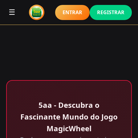
☰
ENTRAR
REGISTRAR
5aa - Descubra o
Fascinante Mundo do Jogo
MagicWheel