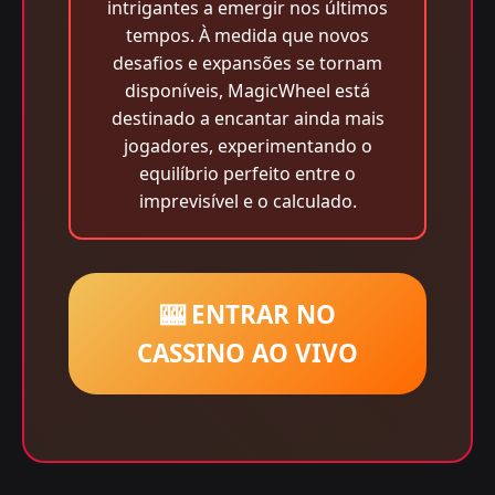
intrigantes a emergir nos últimos
tempos. À medida que novos
desafios e expansões se tornam
disponíveis, MagicWheel está
destinado a encantar ainda mais
jogadores, experimentando o
equilíbrio perfeito entre o
imprevisível e o calculado.
🎰 ENTRAR NO
CASSINO AO VIVO