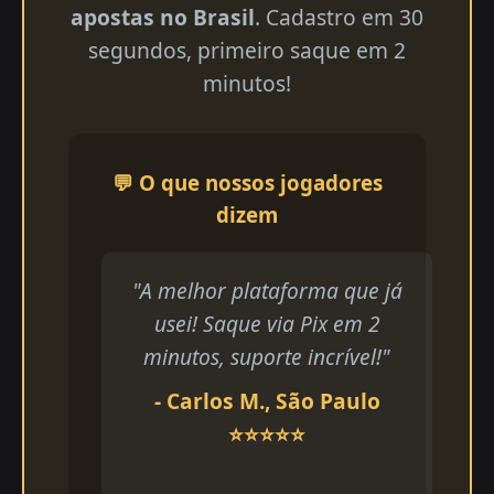
apostas no Brasil
. Cadastro em 30
segundos, primeiro saque em 2
minutos!
💬 O que nossos jogadores
dizem
"A melhor plataforma que já
usei! Saque via Pix em 2
minutos, suporte incrível!"
- Carlos M., São Paulo
⭐⭐⭐⭐⭐