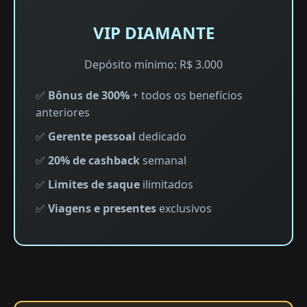
VIP DIAMANTE
Depósito mínimo: R$ 3.000
✅
Bônus de 300%
+ todos os benefícios
anteriores
✅
Gerente pessoal
dedicado
✅
20% de cashback
semanal
✅
Limites de saque
ilimitados
✅
Viagens e presentes
exclusivos