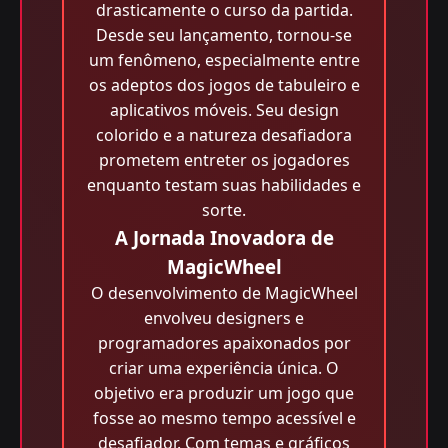
drasticamente o curso da partida.
Desde seu lançamento, tornou-se
um fenômeno, especialmente entre
os adeptos dos jogos de tabuleiro e
aplicativos móveis. Seu design
colorido e a natureza desafiadora
prometem entreter os jogadores
enquanto testam suas habilidades e
sorte.
A Jornada Inovadora de
MagicWheel
O desenvolvimento de MagicWheel
envolveu designers e
programadores apaixonados por
criar uma experiência única. O
objetivo era produzir um jogo que
fosse ao mesmo tempo acessível e
desafiador. Com temas e gráficos