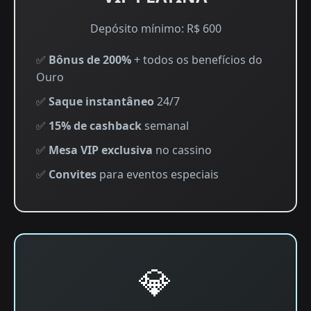
Depósito mínimo: R$ 600
✅
Bônus de 200%
+ todos os benefícios do
Ouro
✅
Saque instantâneo
24/7
✅
15% de cashback
semanal
✅
Mesa VIP exclusiva
no cassino
✅
Convites
para eventos especiais
💎