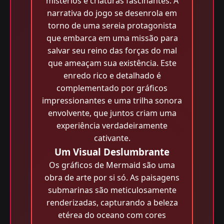
mistérios e criaturas fascinantes. A
narrativa do jogo se desenrola em
torno de uma sereia protagonista
que embarca em uma missão para
salvar seu reino das forças do mal
que ameaçam sua existência. Este
enredo rico e detalhado é
complementado por gráficos
impressionantes e uma trilha sonora
envolvente, que juntos criam uma
experiência verdadeiramente
cativante.
Um Visual Deslumbrante
Os gráficos de Mermaid são uma
obra de arte por si só. As paisagens
submarinas são meticulosamente
renderizadas, capturando a beleza
etérea do oceano com cores