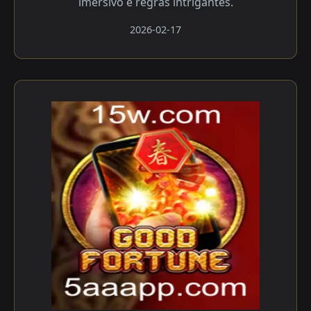
imersivo e regras intrigantes.
2026-02-17