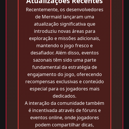
Atualizações Recentes
Recentemente, os desenvolvedores
de Mermaid lançaram uma
atualização significativa que
introduziu novas áreas para
exploração e missões adicionais,
mantendo o jogo fresco e
desafiador. Além disso, eventos
sazonais têm sido uma parte
fundamental da estratégia de
engajamento do jogo, oferecendo
recompensas exclusivas e conteúdo
especial para os jogadores mais
dedicados.
A interação da comunidade também
é incentivada através de fóruns e
eventos online, onde jogadores
podem compartilhar dicas,