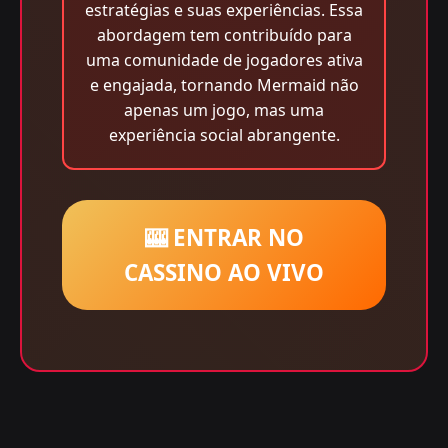
estratégias e suas experiências. Essa
abordagem tem contribuído para
uma comunidade de jogadores ativa
e engajada, tornando Mermaid não
apenas um jogo, mas uma
experiência social abrangente.
🎰 ENTRAR NO
CASSINO AO VIVO