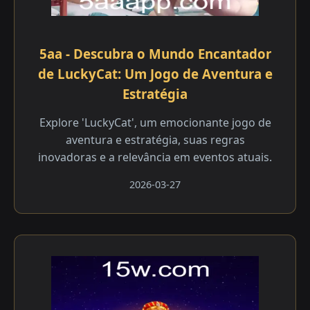
5aa - Descubra o Mundo Encantador
de LuckyCat: Um Jogo de Aventura e
Estratégia
Explore 'LuckyCat', um emocionante jogo de
aventura e estratégia, suas regras
inovadoras e a relevância em eventos atuais.
2026-03-27