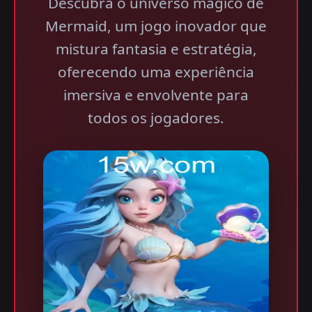
Descubra o universo mágico de
Mermaid, um jogo inovador que
mistura fantasia e estratégia,
oferecendo uma experiência
imersiva e envolvente para
todos os jogadores.