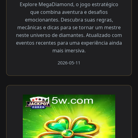
Explore MegaDiamond, o jogo estratégico
que combina aventura e desafios
emocionantes. Descubra suas regras,
mecânicas e dicas para se tornar um mestre
neste universo de diamantes. Atualizado com
eventos recentes para uma experiência ainda
mais imersiva.
2026-05-11