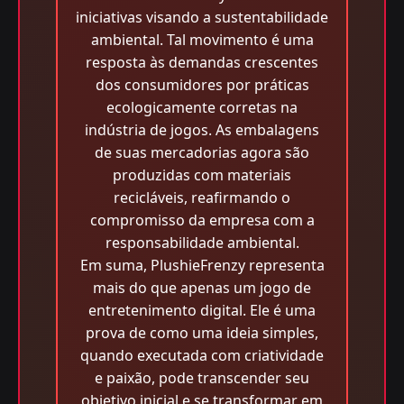
iniciativas visando a sustentabilidade
ambiental. Tal movimento é uma
resposta às demandas crescentes
dos consumidores por práticas
ecologicamente corretas na
indústria de jogos. As embalagens
de suas mercadorias agora são
produzidas com materiais
recicláveis, reafirmando o
compromisso da empresa com a
responsabilidade ambiental.
Em suma, PlushieFrenzy representa
mais do que apenas um jogo de
entretenimento digital. Ele é uma
prova de como uma ideia simples,
quando executada com criatividade
e paixão, pode transcender seu
objetivo inicial e se transformar em