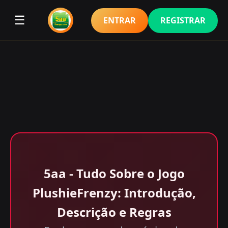
☰
ENTRAR
REGISTRAR
5aa - Tudo Sobre o Jogo
PlushieFrenzy: Introdução,
Descrição e Regras