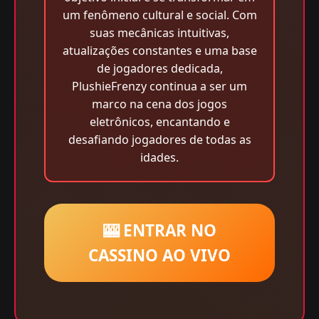
um fenômeno cultural e social. Com
suas mecânicas intuitivas,
atualizações constantes e uma base
de jogadores dedicada,
PlushieFrenzy continua a ser um
marco na cena dos jogos
eletrônicos, encantando e
desafiando jogadores de todas as
idades.
🎰 ENTRAR NO
CASSINO AO VIVO