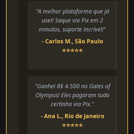
"A melhor plataforma que já
usei! Saque via Pix em 2
minutos, suporte incrível!"
- Carlos M., São Paulo
⭐⭐⭐⭐⭐
"Ganhei R$ 4.500 no Gates of
Olympus! Eles pagaram tudo
certinho via Pix."
- Ana L., Rio de Janeiro
⭐⭐⭐⭐⭐