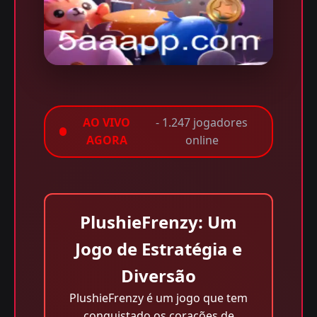
AO VIVO
- 1.247 jogadores
AGORA
online
PlushieFrenzy: Um
Jogo de Estratégia e
Diversão
PlushieFrenzy é um jogo que tem
conquistado os corações de