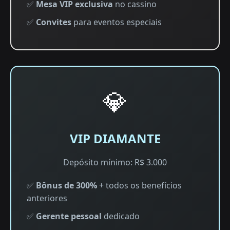
✅
Mesa VIP exclusiva
no cassino
✅
Convites
para eventos especiais
💎
VIP DIAMANTE
Depósito mínimo: R$ 3.000
✅
Bônus de 300%
+ todos os benefícios
anteriores
✅
Gerente pessoal
dedicado