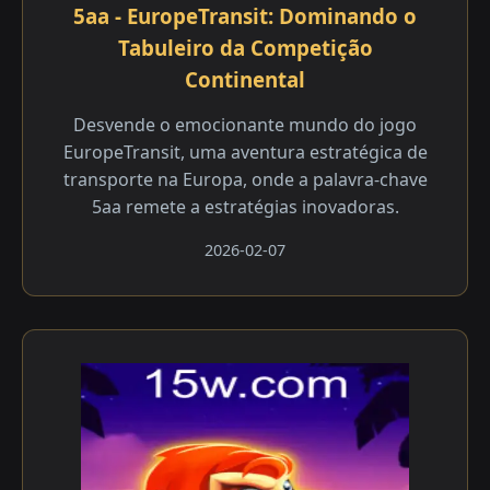
5aa - EuropeTransit: Dominando o
Tabuleiro da Competição
Continental
Desvende o emocionante mundo do jogo
EuropeTransit, uma aventura estratégica de
transporte na Europa, onde a palavra-chave
5aa remete a estratégias inovadoras.
2026-02-07