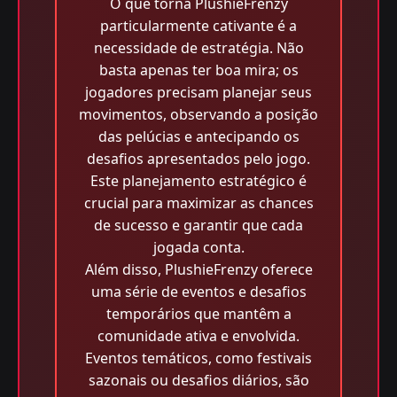
O que torna PlushieFrenzy
particularmente cativante é a
necessidade de estratégia. Não
basta apenas ter boa mira; os
jogadores precisam planejar seus
movimentos, observando a posição
das pelúcias e antecipando os
desafios apresentados pelo jogo.
Este planejamento estratégico é
crucial para maximizar as chances
de sucesso e garantir que cada
jogada conta.
Além disso, PlushieFrenzy oferece
uma série de eventos e desafios
temporários que mantêm a
comunidade ativa e envolvida.
Eventos temáticos, como festivais
sazonais ou desafios diários, são