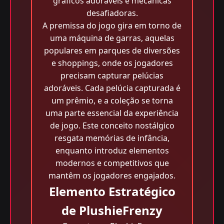
gráficos adoráveis e mecânicas
desafiadoras.
A premissa do jogo gira em torno de
uma máquina de garras, aquelas
populares em parques de diversões
e shoppings, onde os jogadores
precisam capturar pelúcias
adoráveis. Cada pelúcia capturada é
um prêmio, e a coleção se torna
uma parte essencial da experiência
de jogo. Este conceito nostálgico
resgata memórias de infância,
enquanto introduz elementos
modernos e competitivos que
mantêm os jogadores engajados.
Elemento Estratégico
de PlushieFrenzy