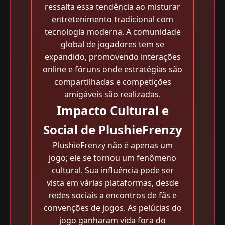
ressalta essa tendência ao misturar
entretenimento tradicional com
tecnologia moderna. A comunidade
global de jogadores tem se
expandido, promovendo interações
online e fóruns onde estratégias são
compartilhadas e competições
amigáveis são realizadas.
Impacto Cultural e
Social de PlushieFrenzy
PlushieFrenzy não é apenas um
jogo; ele se tornou um fenômeno
cultural. Sua influência pode ser
vista em várias plataformas, desde
redes sociais a encontros de fãs e
convenções de jogos. As pelúcias do
jogo ganharam vida fora do