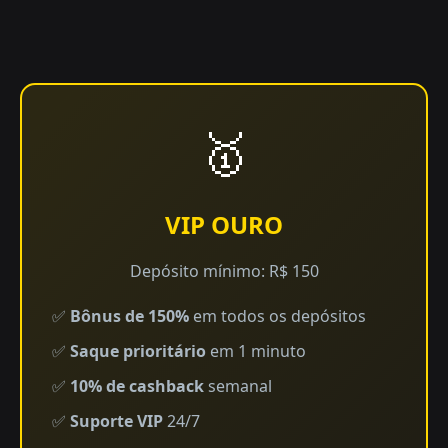
🥇
VIP OURO
Depósito mínimo: R$ 150
✅
Bônus de 150%
em todos os depósitos
✅
Saque prioritário
em 1 minuto
✅
10% de cashback
semanal
✅
Suporte VIP
24/7