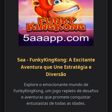
5aa - FunkyKingKong: A Excitante
Aventura que Une Estratégia e
Diversão
Explore o emocionante mundo de
FunkyKingKong, um jogo repleto de desafios
e aventuras que promete conquistar
entusiastas de todas as idades.