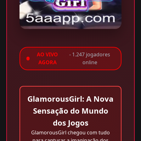
AO VIVO
- 1.247 jogadores
AGORA
online
GlamorousGirl: A Nova
Sensação do Mundo
dos Jogos
GlamorousGirl chegou com tudo
para capturar a imaginação dos