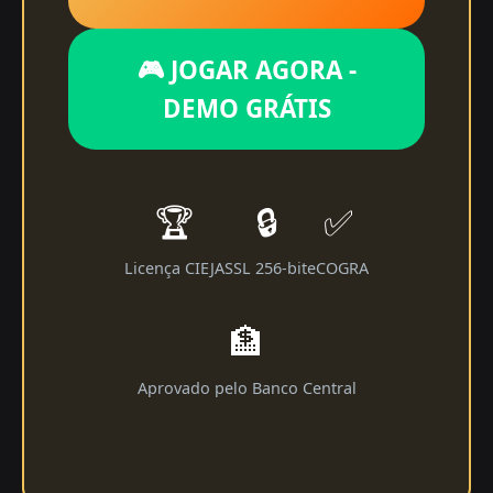
🎮 JOGAR AGORA -
DEMO GRÁTIS
🏆
🔒
✅
Licença CIEJA
SSL 256-bit
eCOGRA
🏦
Aprovado pelo Banco Central